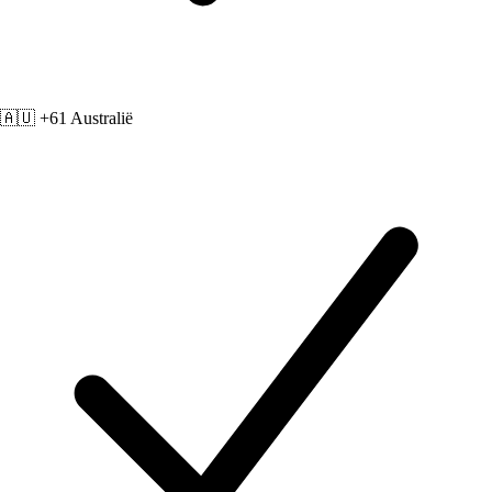
🇦🇺 +61
Australië