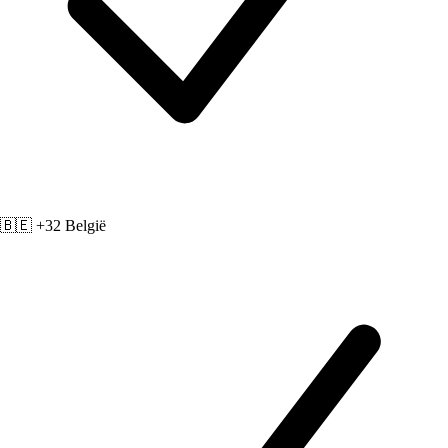
🇧🇪 +32
België