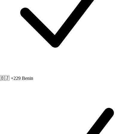
🇧🇯 +229
Benin