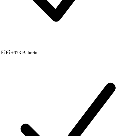
🇧🇭 +973
Bahrein