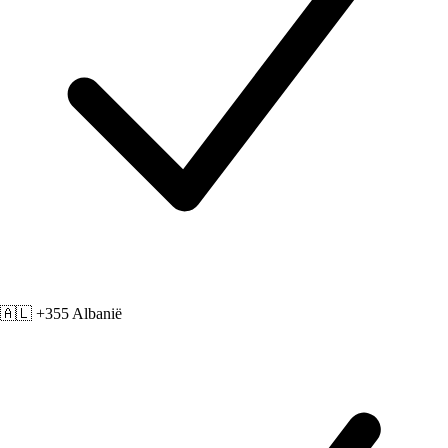
🇦🇱 +355
Albanië