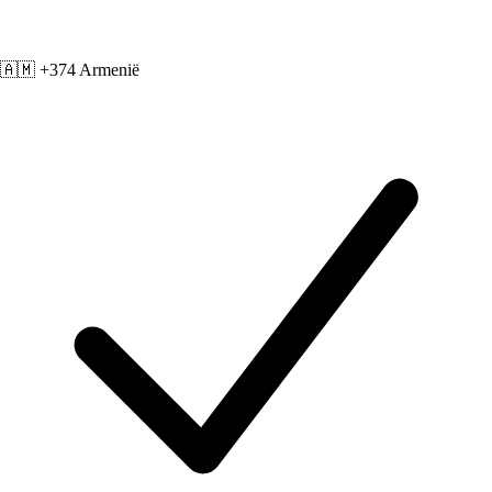
🇦🇲 +374
Armenië