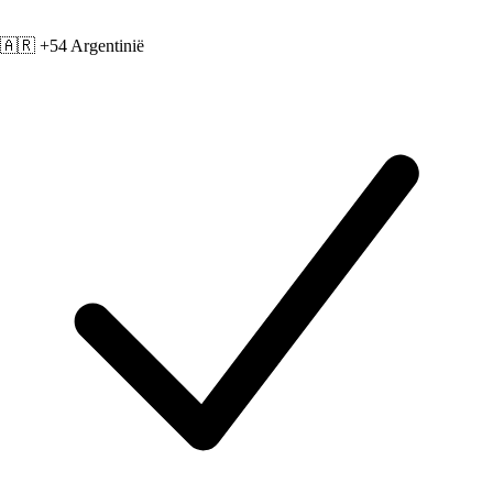
🇦🇷 +54
Argentinië