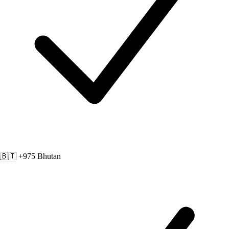
🇧🇹 +975
Bhutan