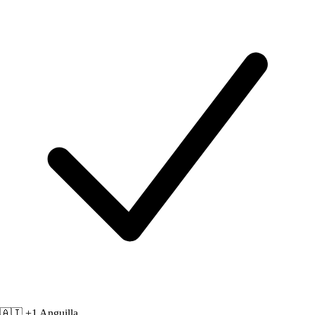
🇦🇮 +1
Anguilla