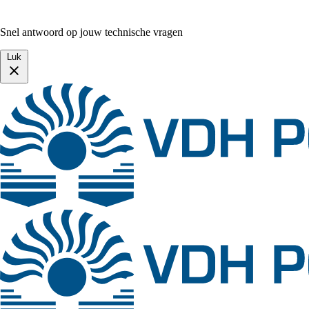
Snel antwoord op jouw technische vragen
Luk