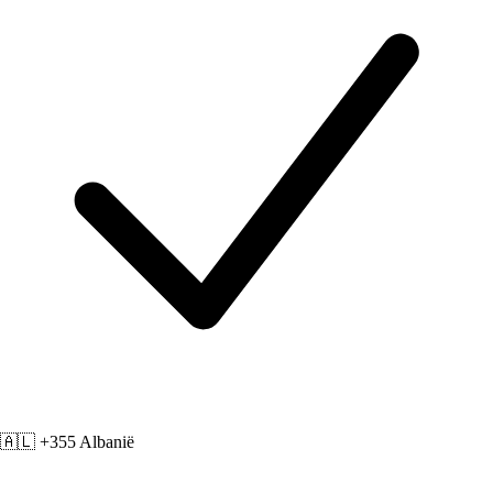
🇦🇱 +355
Albanië