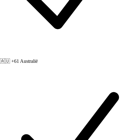
🇦🇺 +61
Australië