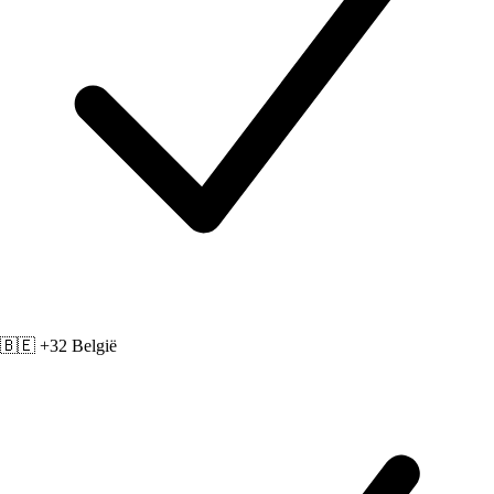
🇧🇪 +32
België