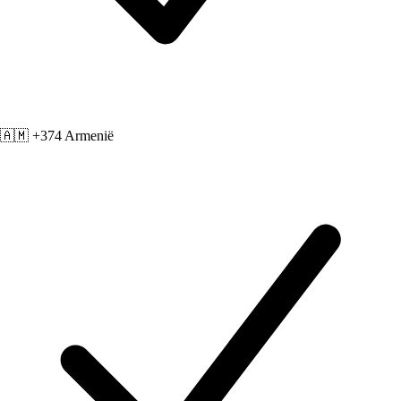
🇦🇲 +374
Armenië