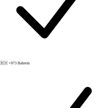
🇧🇭 +973
Bahrein