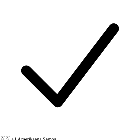
🇦🇸 +1
Amerikaans-Samoa