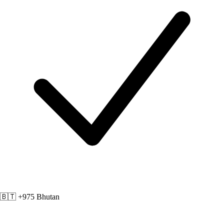
🇧🇹 +975
Bhutan