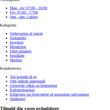
Man - tor: 07:00 - 18:00
Fre: 07:00 - 17:00
Søn - søn: Lukket
Kategorier
Opbevaring af energi
Solpaneler
Invertere
Montering
Elbil-opladere
Installatie
Mærker
Kundeservice
Tag kontakt til os
Ofte stillede spørgsmål
Generelle vilkår og betingelser
Købsbetingelser
Erklæring om beskyttelse af personlige oplysninger
Småkager
Tilmeld dig vores nyhedsbrev