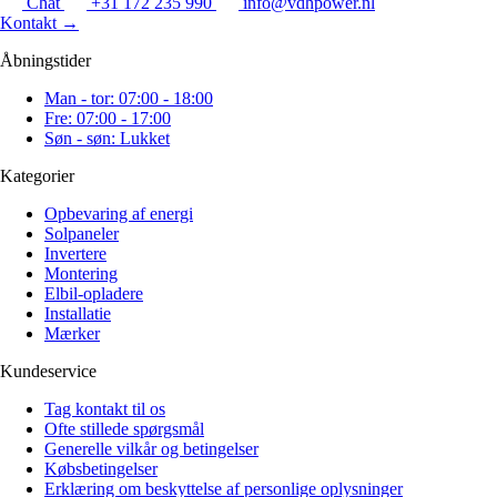
Chat
+31 172 235 990
info@vdhpower.nl
Kontakt
→
Åbningstider
Man - tor: 07:00 - 18:00
Fre: 07:00 - 17:00
Søn - søn: Lukket
Kategorier
Opbevaring af energi
Solpaneler
Invertere
Montering
Elbil-opladere
Installatie
Mærker
Kundeservice
Tag kontakt til os
Ofte stillede spørgsmål
Generelle vilkår og betingelser
Købsbetingelser
Erklæring om beskyttelse af personlige oplysninger