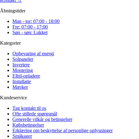
Kontakt
→
Åbningstider
Man - tor: 07:00 - 18:00
Fre: 07:00 - 17:00
Søn - søn: Lukket
Kategorier
Opbevaring af energi
Solpaneler
Invertere
Montering
Elbil-opladere
Installatie
Mærker
Kundeservice
Tag kontakt til os
Ofte stillede spørgsmål
Generelle vilkår og betingelser
Købsbetingelser
Erklæring om beskyttelse af personlige oplysninger
Småkager