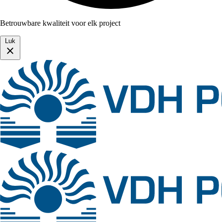
Betrouwbare kwaliteit voor elk project
Luk