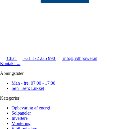
Chat
+31 172 235 990
info@vdhpower.nl
Kontakt
→
Åbningstider
Man - fre: 07:00 - 17:00
Søn - søn: Lukket
Kategorier
Opbevaring af energi
Solpaneler
Invertere
Montering
Elbil-opladere