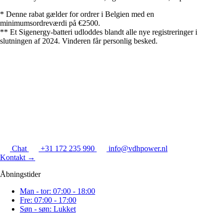
* Denne rabat gælder for ordrer i Belgien med en
minimumsordreværdi på €2500.
** Et Sigenergy-batteri udloddes blandt alle nye registreringer i
slutningen af 2024. Vinderen får personlig besked.
Chat
+31 172 235 990
info@vdhpower.nl
Kontakt
→
Åbningstider
Man - tor: 07:00 - 18:00
Fre: 07:00 - 17:00
Søn - søn: Lukket