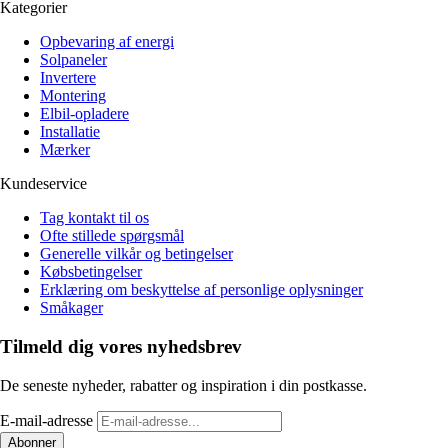
Kategorier
Opbevaring af energi
Solpaneler
Invertere
Montering
Elbil-opladere
Installatie
Mærker
Kundeservice
Tag kontakt til os
Ofte stillede spørgsmål
Generelle vilkår og betingelser
Købsbetingelser
Erklæring om beskyttelse af personlige oplysninger
Småkager
Tilmeld dig vores nyhedsbrev
De seneste nyheder, rabatter og inspiration i din postkasse.
E-mail-adresse
Abonner