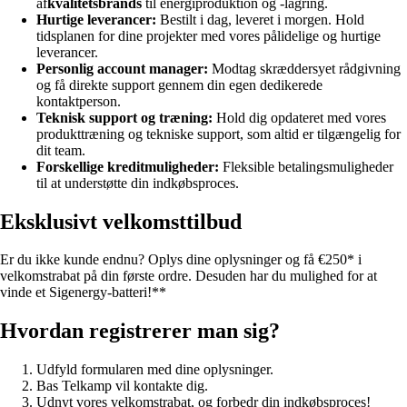
af
kvalitetsbrands
til energiproduktion og -lagring.
Hurtige leverancer:
Bestilt i dag, leveret i morgen. Hold
tidsplanen for dine projekter med vores pålidelige og hurtige
leverancer.
Personlig account manager:
Modtag skræddersyet rådgivning
og få direkte support gennem din egen dedikerede
kontaktperson.
Teknisk support og træning:
Hold dig opdateret med vores
produkttræning og tekniske support, som altid er tilgængelig for
dit team.
Forskellige kreditmuligheder:
Fleksible betalingsmuligheder
til at understøtte din indkøbsproces.
Eksklusivt velkomsttilbud
Er du ikke kunde endnu? Oplys dine oplysninger og få
€250* i
velkomstrabat
på din første ordre. Desuden har du mulighed for at
vinde et
Sigenergy-batteri
!**
Hvordan registrerer man sig?
Udfyld formularen med dine oplysninger.
Bas Telkamp vil kontakte dig.
Udnyt vores velkomstrabat, og forbedr din indkøbsproces!