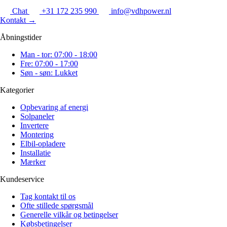
Chat
+31 172 235 990
info@vdhpower.nl
Kontakt
→
Åbningstider
Man - tor: 07:00 - 18:00
Fre: 07:00 - 17:00
Søn - søn: Lukket
Kategorier
Opbevaring af energi
Solpaneler
Invertere
Montering
Elbil-opladere
Installatie
Mærker
Kundeservice
Tag kontakt til os
Ofte stillede spørgsmål
Generelle vilkår og betingelser
Købsbetingelser