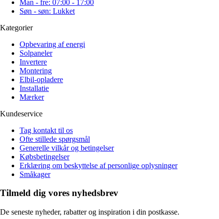
Man - fre: 07:00 - 17:00
Søn - søn: Lukket
Kategorier
Opbevaring af energi
Solpaneler
Invertere
Montering
Elbil-opladere
Installatie
Mærker
Kundeservice
Tag kontakt til os
Ofte stillede spørgsmål
Generelle vilkår og betingelser
Købsbetingelser
Erklæring om beskyttelse af personlige oplysninger
Småkager
Tilmeld dig vores nyhedsbrev
De seneste nyheder, rabatter og inspiration i din postkasse.