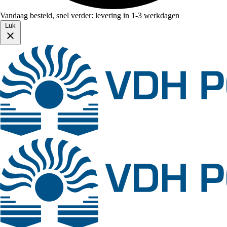
Vandaag besteld, snel verder: levering in 1-3 werkdagen
Luk