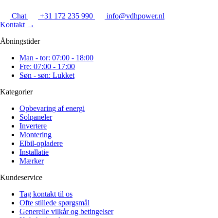
Chat
+31 172 235 990
info@vdhpower.nl
Kontakt
→
Åbningstider
Man - tor: 07:00 - 18:00
Fre: 07:00 - 17:00
Søn - søn: Lukket
Kategorier
Opbevaring af energi
Solpaneler
Invertere
Montering
Elbil-opladere
Installatie
Mærker
Kundeservice
Tag kontakt til os
Ofte stillede spørgsmål
Generelle vilkår og betingelser