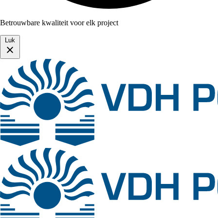
Betrouwbare kwaliteit voor elk project
Luk