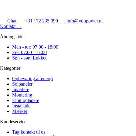
Chat
+31 172 235 990
info@vdhpower.nl
Kontakt
→
Åbningstider
Man - tor: 07:00 - 18:00
Fre: 07:00 - 17:00
Søn - søn: Lukket
Kategorier
Opbevaring af energi
Solpaneler
Invertere
Montering
Elbil-opladere
Installatie
Mærker
Kundeservice
Tag kontakt til os