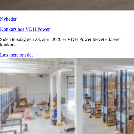
Nyheder
Konkurs hos VDH Power
Siden torsdag den 23. april 2026 er VDH Power blevet erklæret
konkurs.
Læs mere om det
→