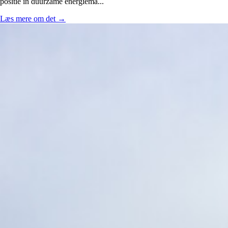
positie in duurzame energiema...
Læs mere om det
→