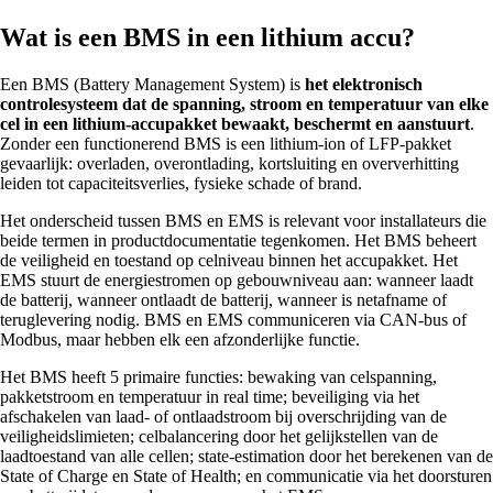
Wat is een BMS in een lithium accu?
Een BMS (Battery Management System) is
het elektronisch
controlesysteem dat de spanning, stroom en temperatuur van elke
cel in een lithium-accupakket bewaakt, beschermt en aanstuurt
.
Zonder een functionerend BMS is een lithium-ion of LFP-pakket
gevaarlijk: overladen, overontlading, kortsluiting en oververhitting
leiden tot capaciteitsverlies, fysieke schade of brand.
Het onderscheid tussen BMS en EMS is relevant voor installateurs die
beide termen in productdocumentatie tegenkomen. Het BMS beheert
de veiligheid en toestand op celniveau binnen het accupakket. Het
EMS stuurt de energiestromen op gebouwniveau aan: wanneer laadt
de batterij, wanneer ontlaadt de batterij, wanneer is netafname of
teruglevering nodig. BMS en EMS communiceren via CAN-bus of
Modbus, maar hebben elk een afzonderlijke functie.
Het BMS heeft 5 primaire functies: bewaking van celspanning,
pakketstroom en temperatuur in real time; beveiliging via het
afschakelen van laad- of ontlaadstroom bij overschrijding van de
veiligheidslimieten; celbalancering door het gelijkstellen van de
laadtoestand van alle cellen; state-estimation door het berekenen van de
State of Charge en State of Health; en communicatie via het doorsturen