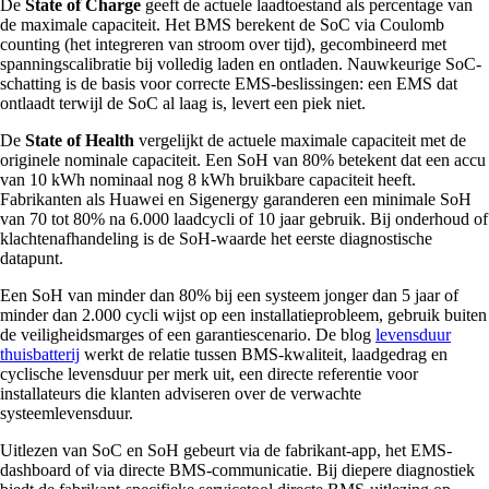
De
State of Charge
geeft de actuele laadtoestand als percentage van
de maximale capaciteit. Het BMS berekent de SoC via Coulomb
counting (het integreren van stroom over tijd), gecombineerd met
spanningscalibratie bij volledig laden en ontladen. Nauwkeurige SoC-
schatting is de basis voor correcte EMS-beslissingen: een EMS dat
ontlaadt terwijl de SoC al laag is, levert een piek niet.
De
State of Health
vergelijkt de actuele maximale capaciteit met de
originele nominale capaciteit. Een SoH van 80% betekent dat een accu
van 10 kWh nominaal nog 8 kWh bruikbare capaciteit heeft.
Fabrikanten als Huawei en Sigenergy garanderen een minimale SoH
van 70 tot 80% na 6.000 laadcycli of 10 jaar gebruik. Bij onderhoud of
klachtenafhandeling is de SoH-waarde het eerste diagnostische
datapunt.
Een SoH van minder dan 80% bij een systeem jonger dan 5 jaar of
minder dan 2.000 cycli wijst op een installatieprobleem, gebruik buiten
de veiligheidsmarges of een garantiescenario. De blog
levensduur
thuisbatterij
werkt de relatie tussen BMS-kwaliteit, laadgedrag en
cyclische levensduur per merk uit, een directe referentie voor
installateurs die klanten adviseren over de verwachte
systeemlevensduur.
Uitlezen van SoC en SoH gebeurt via de fabrikant-app, het EMS-
dashboard of via directe BMS-communicatie. Bij diepere diagnostiek