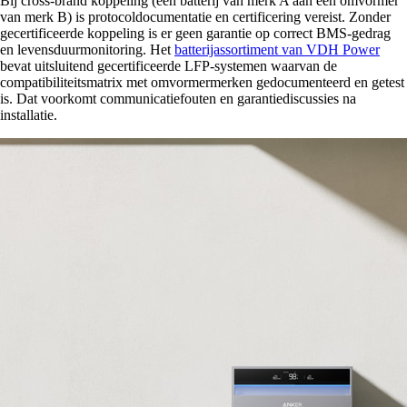
Bij cross-brand koppeling (een batterij van merk A aan een omvormer
van merk B) is protocoldocumentatie en certificering vereist. Zonder
gecertificeerde koppeling is er geen garantie op correct BMS-gedrag
en levensduurmonitoring. Het
batterijassortiment van VDH Power
bevat uitsluitend gecertificeerde LFP-systemen waarvan de
compatibiliteitsmatrix met omvormermerken gedocumenteerd en getest
is. Dat voorkomt communicatiefouten en garantiediscussies na
installatie.