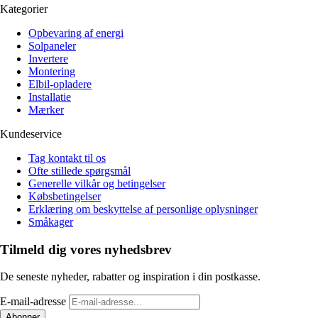
Kategorier
Opbevaring af energi
Solpaneler
Invertere
Montering
Elbil-opladere
Installatie
Mærker
Kundeservice
Tag kontakt til os
Ofte stillede spørgsmål
Generelle vilkår og betingelser
Købsbetingelser
Erklæring om beskyttelse af personlige oplysninger
Småkager
Tilmeld dig vores nyhedsbrev
De seneste nyheder, rabatter og inspiration i din postkasse.
E-mail-adresse
Abonner