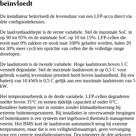
beïnvloedt
De installateur beïnvloedt de levensduur van een LFP-accu direct via
drie configuratiekeuzes.
De laad/ontlaaddiepte is de eerste variabele. Stel de maximale SoC in
op 90 tot 95% en de minimale SoC op 10 tot 15%. LFP-cellen die
nooit naar 0% zakken en nooit naar 100% geladen worden, halen 20
tot 30% meer cycli ten opzichte van cellen die de volledige range
doorlopen.
De laadstroom is de tweede variabele. Hoge laadstroom boven 1 C
versnelt degradatie. Stel de maximale laadstroom in op 0,5 C voor
gebruik waarbij levensduur prioriteit heeft boven laadsnelheid. Bij een
batterij van 10 kWh is 0,5 C gelijk aan een maximale laadstroom van 5
kW.
Het temperatuurbereik is de derde variabele. LFP-cellen degraderen
sneller boven 35°C en nemen tijdelijk capaciteit af onder 0°C.
Installeer batterijen niet in ruimtes zonder klimaatbeheersing bij
extreme buitentemperaturen. Bij installaties in onverwarmde bergingen
of buitenkasten is een systeem met ingebouwd thermisch management
vereist. Het BMS kort de laadstroom automatisch terug bij extreme
temperaturen, maar dat is een veiligheidsmaatregel, geen vervanging
voor een correcte installatieomgeving. Documenteer de drie gekozen