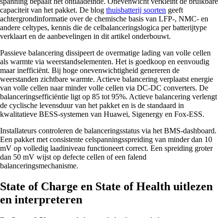
spanning bepaalt het ontlaadeinde. Onevenwicht verkleint de bruikbare
capaciteit van het pakket. De blog
thuisbatterij soorten
geeft
achtergrondinformatie over de chemische basis van LFP-, NMC- en
andere celtypes, kennis die de celbalanceringslogica per batterijtype
verklaart en de aanbevelingen in dit artikel onderbouwt.
Passieve balancering dissipeert de overmatige lading van volle cellen
als warmte via weerstandselementen. Het is goedkoop en eenvoudig
maar inefficiënt. Bij hoge onevenwichtigheid genereren de
weerstanden zichtbare warmte. Actieve balancering verplaatst energie
van volle cellen naar minder volle cellen via DC-DC converters. De
balanceringsefficiëntie ligt op 85 tot 95%. Actieve balancering verlengt
de cyclische levensduur van het pakket en is de standaard in
kwalitatieve BESS-systemen van Huawei, Sigenergy en Fox-ESS.
Installateurs controleren de balanceringsstatus via het BMS-dashboard.
Een pakket met consistente celspanningsspreiding van minder dan 10
mV op volledig laadiniveau functioneert correct. Een spreiding groter
dan 50 mV wijst op defecte cellen of een falend
balanceringsmechanisme.
State of Charge en State of Health uitlezen
en interpreteren