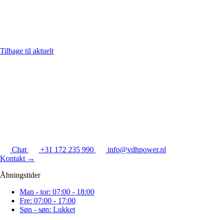
Tilbage til aktuelt
Chat
+31 172 235 990
info@vdhpower.nl
Kontakt
→
Åbningstider
Man - tor: 07:00 - 18:00
Fre: 07:00 - 17:00
Søn - søn: Lukket