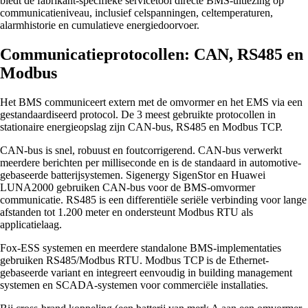
biedt de fabrikant-specifieke servicetool directe BMS-uitlezing op
communicatieniveau, inclusief celspanningen, celtemperaturen,
alarmhistorie en cumulatieve energiedoorvoer.
Communicatieprotocollen: CAN, RS485 en
Modbus
Het BMS communiceert extern met de omvormer en het EMS via een
gestandaardiseerd protocol. De 3 meest gebruikte protocollen in
stationaire energieopslag zijn CAN-bus, RS485 en Modbus TCP.
CAN-bus is snel, robuust en foutcorrigerend. CAN-bus verwerkt
meerdere berichten per milliseconde en is de standaard in automotive-
gebaseerde batterijsystemen. Sigenergy SigenStor en Huawei
LUNA2000 gebruiken CAN-bus voor de BMS-omvormer
communicatie. RS485 is een differentiële seriële verbinding voor lange
afstanden tot 1.200 meter en ondersteunt Modbus RTU als
applicatielaag.
Fox-ESS systemen en meerdere standalone BMS-implementaties
gebruiken RS485/Modbus RTU. Modbus TCP is de Ethernet-
gebaseerde variant en integreert eenvoudig in building management
systemen en SCADA-systemen voor commerciële installaties.