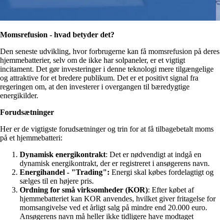
Momsrefusion - hvad betyder det?
Den seneste udvikling, hvor forbrugerne kan få momsrefusion på deres
hjemmebatterier, selv om de ikke har solpaneler, er et vigtigt
incitament. Det gør investeringer i denne teknologi mere tilgængelige
og attraktive for et bredere publikum. Det er et positivt signal fra
regeringen om, at den investerer i overgangen til bæredygtige
energikilder.
Forudsætninger
Her er de vigtigste forudsætninger og trin for at få tilbagebetalt moms
på et hjemmebatteri:
Dynamisk energikontrakt
: Det er nødvendigt at indgå en
dynamisk energikontrakt, der er registreret i ansøgerens navn.
Energihandel - "Trading":
Energi skal købes fordelagtigt og
sælges til en højere pris.
Ordning for små virksomheder (KOR)
: Efter købet af
hjemmebatteriet kan KOR anvendes, hvilket giver fritagelse for
momsangivelse ved et årligt salg på mindre end 20.000 euro.
Ansøgerens navn må heller ikke tidligere have modtaget