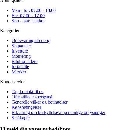
Åbningstider
Man - tor: 07:00 - 18:00
Fre: 07:00 - 17:00
Søn - søn: Lukket
Kategorier
Opbevaring af energi
Solpaneler
Invertere
Montering
Elbil-opladere
Installatie
Mærker
Kundeservice
Tag kontakt til os
Ofte stillede spørgsmål
Generelle vilkår og betingelser
Købsbetingelser
Erklæring om beskyttelse af personlige oplysninger
Småkager
Tilmeld dig vores nyhedsbrev