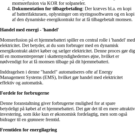
momsrefusion via KOR for solpaneler.
Dokumentation for tilbagebetaling
: Der kræves bl.a. en kopi
af batterifakturaen, oplysninger om styringssoftwaren og en kopi
af den dynamiske energikontrakt for at få tilbagebetalt momsen.
Handel med energi - 'handel'
Momsrefusion på et hjemmebatteri spiller en central rolle i 'handel' med
elektricitet. Det betyder, at du som forbruger med en dynamisk
energikontrakt aktivt køber og sælger elektricitet. Denne proces gør dig
til en momsentreprenør i skattemyndighedernes øjne, hvilket er
nødvendigt for at få momsen tilbage på dit hjemmebatteri.
Inddragelsen i denne "handel" automatiseres ofte af Energy
Management Systems (EMS), hvilket gør handel med elektricitet
effektiv og automatisk.
Fordele for forbrugerne
Denne foranstaltning giver forbrugerne mulighed for at spare
betydeligt på købet af et hjemmebatteri. Det gør det til en mere attraktiv
investering, som ikke kun er økonomisk fordelagtig, men som også
bidrager til en grønnere fremtid.
Fremtiden for energilagring