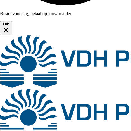
Bestel vandaag, betaal op jouw manier
Luk