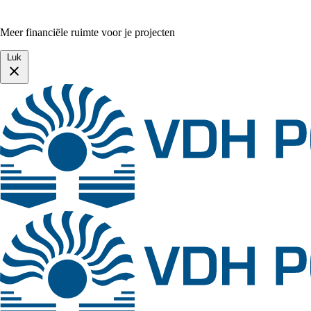
Meer financiële ruimte voor je projecten
Luk