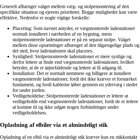
Generelt afhænger valget mellem væg- og stolpemontering af den
specifikke situation og ejerens prioriteter. Begge muligheder kan være
effektive. Nedenfor er nogle vigtige forskelle:
Placering: Som navnet antyder, er vægmonterede ladestationer
normalt installeret i nærheden af en bygning, mens
stolpemonterede ladestationer er på en separat stolpe. Valget
mellem disse opsætninger afhænger af den tilgængelige plads og
det sted, hvor ladestationen skal placeres.
Synlighed: Stolpemonterede ladestationer er mere synlige og
derfor lettere at finde end vægmonterede ladestationer, hvilket
betyder, at de er iøjnefaldende og lettere at få adgang til.
Installation: Det er normalt nemmere og billigere at installere
vægmonterede ladestationer, fordi det ikke kræver et forstærket
fundament, og fordi kablerne løber gennem en ydervæg i stedet
for under jorden.
Vedligeholdelse: Stolpemonterede ladestationer er lettere at
vedligeholde end vægmonterede ladestationer, fordi de er lettere
at komme til og ikke udgør nogen forhindringer under
vedligeholdelsen.
Opladning af elbiler via et almindeligt stik
Opladning af en elbil via et almindeligt stik kræver kun en stikkontakt