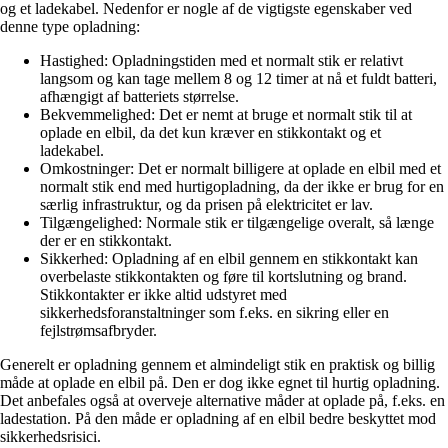
og et ladekabel. Nedenfor er nogle af de vigtigste egenskaber ved
denne type opladning:
Hastighed: Opladningstiden med et normalt stik er relativt
langsom og kan tage mellem 8 og 12 timer at nå et fuldt batteri,
afhængigt af batteriets størrelse.
Bekvemmelighed: Det er nemt at bruge et normalt stik til at
oplade en elbil, da det kun kræver en stikkontakt og et
ladekabel.
Omkostninger: Det er normalt billigere at oplade en elbil med et
normalt stik end med hurtigopladning, da der ikke er brug for en
særlig infrastruktur, og da prisen på elektricitet er lav.
Tilgængelighed: Normale stik er tilgængelige overalt, så længe
der er en stikkontakt.
Sikkerhed: Opladning af en elbil gennem en stikkontakt kan
overbelaste stikkontakten og føre til kortslutning og brand.
Stikkontakter er ikke altid udstyret med
sikkerhedsforanstaltninger som f.eks. en sikring eller en
fejlstrømsafbryder.
Generelt er opladning gennem et almindeligt stik en praktisk og billig
måde at oplade en elbil på. Den er dog ikke egnet til hurtig opladning.
Det anbefales også at overveje alternative måder at oplade på, f.eks. en
ladestation. På den måde er opladning af en elbil bedre beskyttet mod
sikkerhedsrisici.