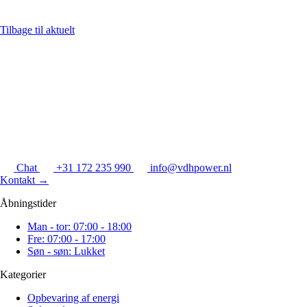
Tilbage til aktuelt
Chat
+31 172 235 990
info@vdhpower.nl
Kontakt
→
Åbningstider
Man - tor: 07:00 - 18:00
Fre: 07:00 - 17:00
Søn - søn: Lukket
Kategorier
Opbevaring af energi