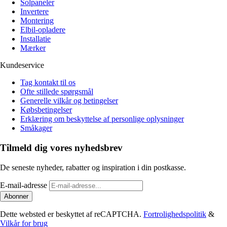
Solpaneler
Invertere
Montering
Elbil-opladere
Installatie
Mærker
Kundeservice
Tag kontakt til os
Ofte stillede spørgsmål
Generelle vilkår og betingelser
Købsbetingelser
Erklæring om beskyttelse af personlige oplysninger
Småkager
Tilmeld dig vores nyhedsbrev
De seneste nyheder, rabatter og inspiration i din postkasse.
E-mail-adresse
Abonner
Dette websted er beskyttet af reCAPTCHA.
Fortrolighedspolitik
&
Vilkår for brug