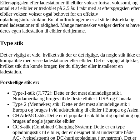
Efterspørgslen efter ladestationer til elbiler vokser fortsat voldsomt, og
antallet af elbiler er tredoblet på 2,5 år. I takt med at efterspørgslen efter
elbiler vokser, vokser også behovet for en effektiv
opladningsinfrastruktur. En af udfordringerne er at stille tilstrækkeligt
med ladestationer til rådighed. Mange mennesker vælger derfor at have
deres egen ladestation til elbiler derhjemme.
Type stik
Det er vigtigt at vide, hvilket stik der er det rigtige, da nogle stik ikke er
kompatible med visse ladestationer eller elbiler. Det er vigtigt at tjekke,
hvilket stik din kunde bruger, før du tilbyder eller installerer en
ladestation.
Forskellige stik er:
Type-1-stik (J1772): Dette er det mest almindelige stik i
Nordamerika og bruges til de fleste elbiler i USA og Canada.
Type-2 (Mennekes) stik: Dette er det mest almindelige stik i
Europa og bruges i vid udstrækning til elbiler i Europa og Asien.
CHAdeMO-stik: Dette er et populært stik til hurtig opladning og
bruges af nogle japanske elbiler.
CCS-stik (Combined Charging System): Dette er en type
opladningsstik til elbiler, der er designet til at understøtte både
AC- (vekselstrøm) og DC-hurtigopladning (jævnstrøm). Det er