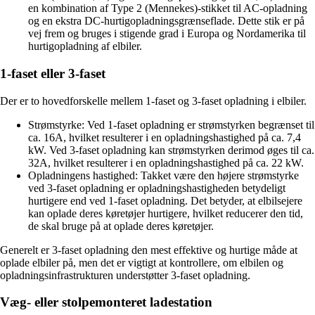
en kombination af Type 2 (Mennekes)-stikket til AC-opladning
og en ekstra DC-hurtigopladningsgrænseflade. Dette stik er på
vej frem og bruges i stigende grad i Europa og Nordamerika til
hurtigopladning af elbiler.
1-faset eller 3-faset
Der er to hovedforskelle mellem 1-faset og 3-faset opladning i elbiler.
Strømstyrke: Ved 1-faset opladning er strømstyrken begrænset til
ca. 16A, hvilket resulterer i en opladningshastighed på ca. 7,4
kW. Ved 3-faset opladning kan strømstyrken derimod øges til ca.
32A, hvilket resulterer i en opladningshastighed på ca. 22 kW.
Opladningens hastighed: Takket være den højere strømstyrke
ved 3-faset opladning er opladningshastigheden betydeligt
hurtigere end ved 1-faset opladning. Det betyder, at elbilsejere
kan oplade deres køretøjer hurtigere, hvilket reducerer den tid,
de skal bruge på at oplade deres køretøjer.
Generelt er 3-faset opladning den mest effektive og hurtige måde at
oplade elbiler på, men det er vigtigt at kontrollere, om elbilen og
opladningsinfrastrukturen understøtter 3-faset opladning.
Væg- eller stolpemonteret ladestation