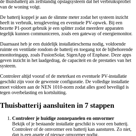
de thuisbatterij als zelfstandig opslagsysteem dat het verbruiksprofiel
van de woning volgt.
De batterij koppel je aan de slimme meter zodat het systeem inzicht
heeft in verbruik, teruglevering en eventuele PV-opwek. Bij een
bezette P1-poort gebruik je een splitter zodat meerdere apparaten
tegelijk kunnen communiceren, zoals een gateway of energiemonitor.
Daarnaast heb je een duidelijk installatieschema nodig, voldoende
ruimte en ventilatie rondom de batterij en toegang tot de bijbehorende
monitoringapp, zoals FusionSolar, SigenApp of Enphase. Deze apps
geven inzicht in het laadgedrag, de capaciteit en de prestaties van het
systeem.
Controleer altijd vooraf of de meterkast en eventuele PV-installatie
geschikt zijn voor de gewenste configuratie. De volledige installatie
moet voldoen aan de NEN 1010-norm zodat alles goed beveiligd is
tegen overbelasting en kortsluiting.
Thuisbatterij aansluiten in 7 stappen
Controleer je huidige zonnepanelen en omvormer
Bekijk of je bestaande installatie geschikt is voor een batterij.
Controleer of de omvormer een batterij kan aansturen. Zo niet,
dan is een aparte of nieuwe omvormer nodig.