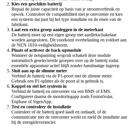
Kies een geschikte batterij
Bepaal de juiste capaciteit op basis van je stroomverbruik en
opwek. Controleer de compatibiliteit met je omvormer en kies
een systeem dat past bij het type installatie en de eisen van de
fabrikant.
Laat een extra groep aanleggen in de meterkast
De batterij moet op een eigen groep met aardlekschakelaar
worden aangesloten. Dit voorkomt overbelasting en voldoet aan
de NEN 1010-veiligheidsnorm.
Plaats of activeer de back-upmodule
Wanneer de netspanning wegvalt schakelt deze module
automatisch geselecteerde groepen over op de batterij zodat
essentiële apparatuur actief blijft zonder handmatige ingreep.
Sluit aan op de slimme meter
Verbind de batterij via de P1-poort met de slimme meter.
Gebruik een P1-splitter als de poort al in gebruik is.
Koppel en stel het systeem in
Verbind de batterij en omvormer via een BMS of EMS.
Configureer daarna de monitoringapp zoals FusionSolar,
Enphase of SigenApp.
Test en controleer de installatie
Controleer of de batterij goed laadt en ontlaadt, of de
communicatie met de omvormer werkt en meld de installatie aan
bij de energieleverancier.