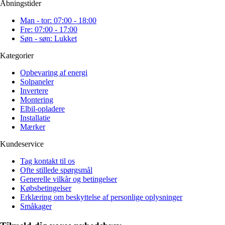
Åbningstider
Man - tor: 07:00 - 18:00
Fre: 07:00 - 17:00
Søn - søn: Lukket
Kategorier
Opbevaring af energi
Solpaneler
Invertere
Montering
Elbil-opladere
Installatie
Mærker
Kundeservice
Tag kontakt til os
Ofte stillede spørgsmål
Generelle vilkår og betingelser
Købsbetingelser
Erklæring om beskyttelse af personlige oplysninger
Småkager