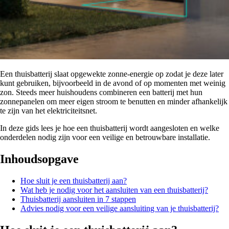
Een thuisbatterij slaat opgewekte zonne-energie op zodat je deze later
kunt gebruiken, bijvoorbeeld in de avond of op momenten met weinig
zon. Steeds meer huishoudens combineren een batterij met hun
zonnepanelen om meer eigen stroom te benutten en minder afhankelijk
te zijn van het elektriciteitsnet.
In deze gids lees je hoe een thuisbatterij wordt aangesloten en welke
onderdelen nodig zijn voor een veilige en betrouwbare installatie.
Inhoudsopgave
Hoe sluit je een thuisbatterij aan?
Wat heb je nodig voor het aansluiten van een thuisbatterij?
Thuisbatterij aansluiten in 7 stappen
Advies nodig voor een veilige aansluiting van je thuisbatterij?