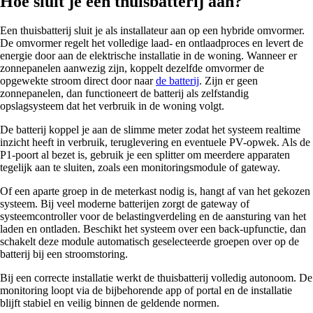
Hoe sluit je een thuisbatterij aan?
Een thuisbatterij sluit je als installateur aan op een hybride omvormer.
De omvormer regelt het volledige laad- en ontlaadproces en levert de
energie door aan de elektrische installatie in de woning. Wanneer er
zonnepanelen aanwezig zijn, koppelt dezelfde omvormer de
opgewekte stroom direct door naar
de batterij
. Zijn er geen
zonnepanelen, dan functioneert de batterij als zelfstandig
opslagsysteem dat het verbruik in de woning volgt.
De batterij koppel je aan de slimme meter zodat het systeem realtime
inzicht heeft in verbruik, teruglevering en eventuele PV-opwek. Als de
P1-poort al bezet is, gebruik je een splitter om meerdere apparaten
tegelijk aan te sluiten, zoals een monitoringsmodule of gateway.
Of een aparte groep in de meterkast nodig is, hangt af van het gekozen
systeem. Bij veel moderne batterijen zorgt de gateway of
systeemcontroller voor de belastingverdeling en de aansturing van het
laden en ontladen. Beschikt het systeem over een back-upfunctie, dan
schakelt deze module automatisch geselecteerde groepen over op de
batterij bij een stroomstoring.
Bij een correcte installatie werkt de thuisbatterij volledig autonoom. De
monitoring loopt via de bijbehorende app of portal en de installatie
blijft stabiel en veilig binnen de geldende normen.