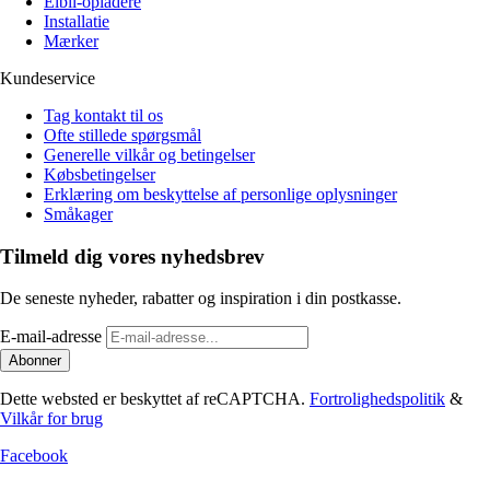
Elbil-opladere
Installatie
Mærker
Kundeservice
Tag kontakt til os
Ofte stillede spørgsmål
Generelle vilkår og betingelser
Købsbetingelser
Erklæring om beskyttelse af personlige oplysninger
Småkager
Tilmeld dig vores nyhedsbrev
De seneste nyheder, rabatter og inspiration i din postkasse.
E-mail-adresse
Abonner
Dette websted er beskyttet af reCAPTCHA.
Fortrolighedspolitik
&
Vilkår for brug
Facebook