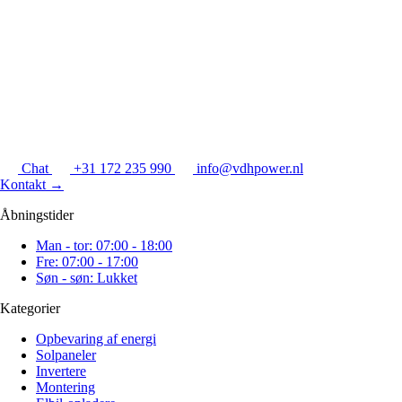
Chat
+31 172 235 990
info@vdhpower.nl
Kontakt
→
Åbningstider
Man - tor: 07:00 - 18:00
Fre: 07:00 - 17:00
Søn - søn: Lukket
Kategorier
Opbevaring af energi
Solpaneler
Invertere
Montering