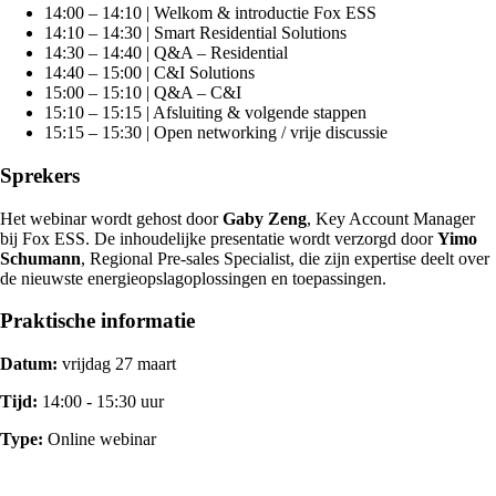
14:00 – 14:10 | Welkom & introductie Fox ESS
14:10 – 14:30 | Smart Residential Solutions
14:30 – 14:40 | Q&A – Residential
14:40 – 15:00 | C&I Solutions
15:00 – 15:10 | Q&A – C&I
15:10 – 15:15 | Afsluiting & volgende stappen
15:15 – 15:30 | Open networking / vrije discussie
Sprekers
Het webinar wordt gehost door
Gaby Zeng
, Key Account Manager
bij Fox ESS. De inhoudelijke presentatie wordt verzorgd door
Yimo
Schumann
, Regional Pre-sales Specialist, die zijn expertise deelt over
de nieuwste energieopslagoplossingen en toepassingen.
Praktische informatie
Datum:
vrijdag 27 maart
Tijd:
14:00 - 15:30 uur
Type:
Online webinar