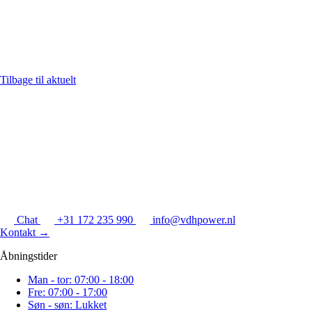
Tilbage til aktuelt
Chat
+31 172 235 990
info@vdhpower.nl
Kontakt
→
Åbningstider
Man - tor: 07:00 - 18:00
Fre: 07:00 - 17:00
Søn - søn: Lukket