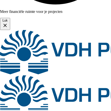
Meer financiële ruimte voor je projecten
Luk