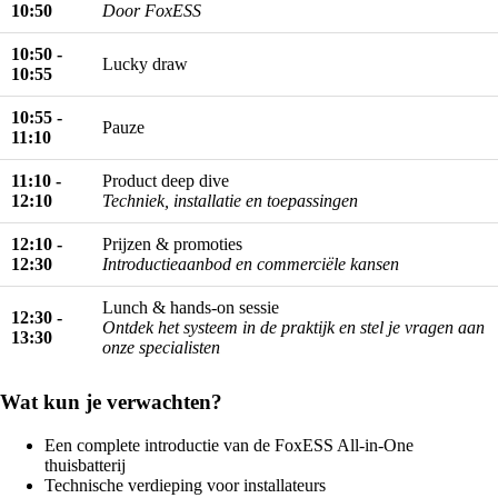
10:50
Door FoxESS
10:50 -
Lucky draw
10:55
10:55 -
Pauze
11:10
11:10 -
Product deep dive
12:10
Techniek, installatie en toepassingen
12:10 -
Prijzen & promoties
12:30
Introductieaanbod en commerciële kansen
Lunch & hands-on sessie
12:30 -
Ontdek het systeem in de praktijk en stel je vragen aan
13:30
onze specialisten
Wat kun je verwachten?
Een complete introductie van de FoxESS All-in-One
thuisbatterij
Technische verdieping voor installateurs