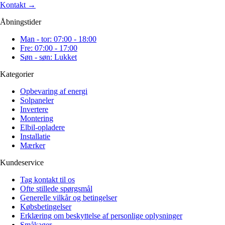
Kontakt
→
Åbningstider
Man - tor: 07:00 - 18:00
Fre: 07:00 - 17:00
Søn - søn: Lukket
Kategorier
Opbevaring af energi
Solpaneler
Invertere
Montering
Elbil-opladere
Installatie
Mærker
Kundeservice
Tag kontakt til os
Ofte stillede spørgsmål
Generelle vilkår og betingelser
Købsbetingelser
Erklæring om beskyttelse af personlige oplysninger
Småkager