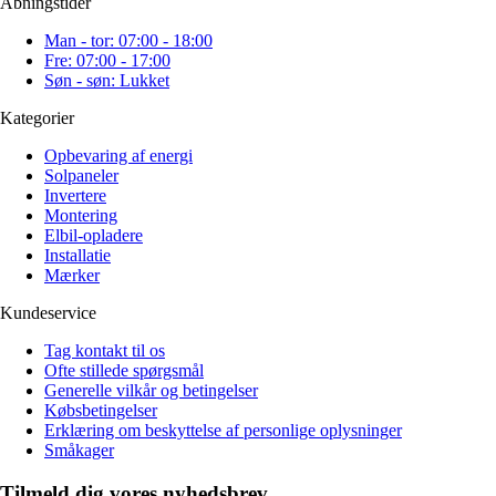
Åbningstider
Man - tor: 07:00 - 18:00
Fre: 07:00 - 17:00
Søn - søn: Lukket
Kategorier
Opbevaring af energi
Solpaneler
Invertere
Montering
Elbil-opladere
Installatie
Mærker
Kundeservice
Tag kontakt til os
Ofte stillede spørgsmål
Generelle vilkår og betingelser
Købsbetingelser
Erklæring om beskyttelse af personlige oplysninger
Småkager
Tilmeld dig vores nyhedsbrev