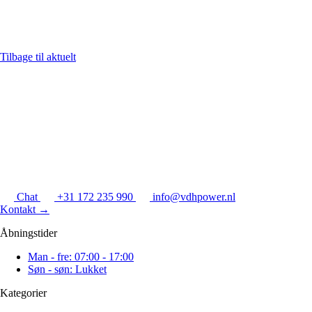
Tilbage til aktuelt
Chat
+31 172 235 990
info@vdhpower.nl
Kontakt
→
Åbningstider
Man - fre: 07:00 - 17:00
Søn - søn: Lukket
Kategorier