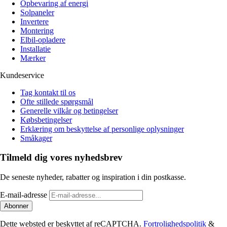
Opbevaring af energi
Solpaneler
Invertere
Montering
Elbil-opladere
Installatie
Mærker
Kundeservice
Tag kontakt til os
Ofte stillede spørgsmål
Generelle vilkår og betingelser
Købsbetingelser
Erklæring om beskyttelse af personlige oplysninger
Småkager
Tilmeld dig vores nyhedsbrev
De seneste nyheder, rabatter og inspiration i din postkasse.
E-mail-adresse
Abonner
Dette websted er beskyttet af reCAPTCHA.
Fortrolighedspolitik
&