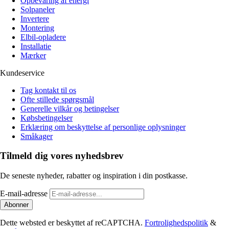
Opbevaring af energi
Solpaneler
Invertere
Montering
Elbil-opladere
Installatie
Mærker
Kundeservice
Tag kontakt til os
Ofte stillede spørgsmål
Generelle vilkår og betingelser
Købsbetingelser
Erklæring om beskyttelse af personlige oplysninger
Småkager
Tilmeld dig vores nyhedsbrev
De seneste nyheder, rabatter og inspiration i din postkasse.
E-mail-adresse
Abonner
Dette websted er beskyttet af reCAPTCHA.
Fortrolighedspolitik
&