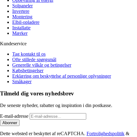
Opbevaring af energi
Solpaneler
Invertere
Montering
Elbil-opladere
Installatie
Mærker
Kundeservice
Tag kontakt til os
Ofte stillede spørgsmål
Generelle vilkår og betingelser
Købsbetingelser
Erklæring om beskyttelse af personlige oplysninger
Småkager
Tilmeld dig vores nyhedsbrev
De seneste nyheder, rabatter og inspiration i din postkasse.
E-mail-adresse
Abonner
Dette websted er beskyttet af reCAPTCHA.
Fortrolighedspolitik
&