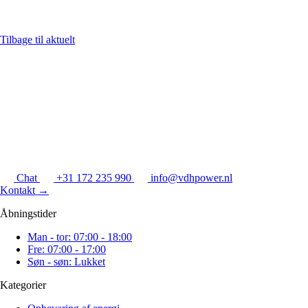
Tilbage til aktuelt
Chat
+31 172 235 990
info@vdhpower.nl
Kontakt
→
Åbningstider
Man - tor: 07:00 - 18:00
Fre: 07:00 - 17:00
Søn - søn: Lukket
Kategorier