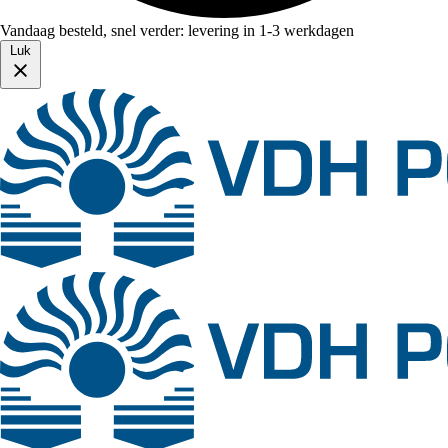
Vandaag besteld, snel verder: levering in 1-3 werkdagen
Luk