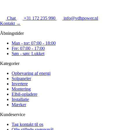
Chat
+31 172 235 990
info@vdhpower.nl
Kontakt
→
Åbningstider
Man - tor: 07:00 - 18:00
Fre: 07:00 - 17:00
Søn - søn: Lukket
Kategorier
Opbevaring af energi
Solpaneler
Invertere
Montering
Elbil-opladere
Installatie
Mærker
Kundeservice
Tag kontakt til os
Ofte stillede spørgsmål