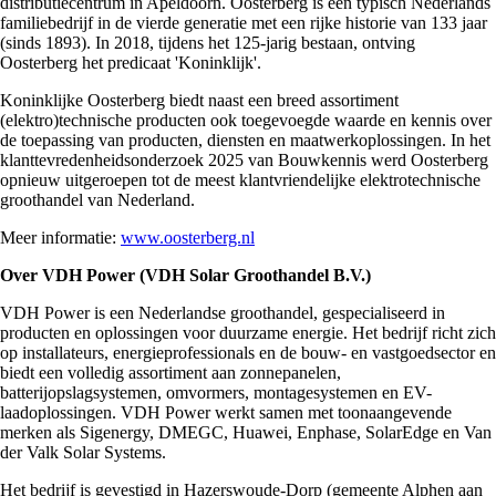
distributiecentrum in Apeldoorn. Oosterberg is een typisch Nederlands
familiebedrijf in de vierde generatie met een rijke historie van 133 jaar
(sinds 1893). In 2018, tijdens het 125-jarig bestaan, ontving
Oosterberg het predicaat 'Koninklijk'.
Koninklijke Oosterberg biedt naast een breed assortiment
(elektro)technische producten ook toegevoegde waarde en kennis over
de toepassing van producten, diensten en maatwerkoplossingen. In het
klanttevredenheidsonderzoek 2025 van Bouwkennis werd Oosterberg
opnieuw uitgeroepen tot de meest klantvriendelijke elektrotechnische
groothandel van Nederland.
Meer informatie:
www.oosterberg.nl
Over VDH Power (VDH Solar Groothandel B.V.)
VDH Power is een Nederlandse groothandel, gespecialiseerd in
producten en oplossingen voor duurzame energie. Het bedrijf richt zich
op installateurs, energieprofessionals en de bouw- en vastgoedsector en
biedt een volledig assortiment aan zonnepanelen,
batterijopslagsystemen, omvormers, montagesystemen en EV-
laadoplossingen. VDH Power werkt samen met toonaangevende
merken als Sigenergy, DMEGC, Huawei, Enphase, SolarEdge en Van
der Valk Solar Systems.
Het bedrijf is gevestigd in Hazerswoude-Dorp (gemeente Alphen aan