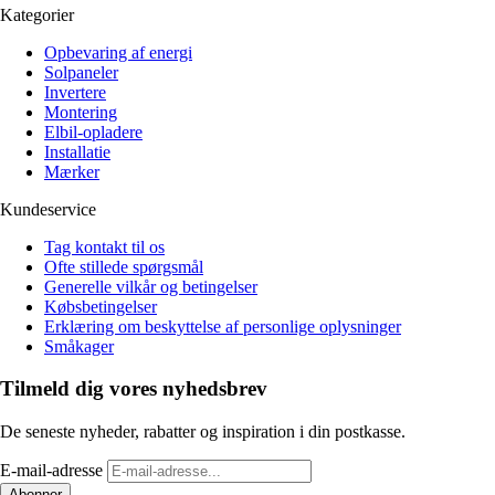
Kategorier
Opbevaring af energi
Solpaneler
Invertere
Montering
Elbil-opladere
Installatie
Mærker
Kundeservice
Tag kontakt til os
Ofte stillede spørgsmål
Generelle vilkår og betingelser
Købsbetingelser
Erklæring om beskyttelse af personlige oplysninger
Småkager
Tilmeld dig vores nyhedsbrev
De seneste nyheder, rabatter og inspiration i din postkasse.
E-mail-adresse
Abonner