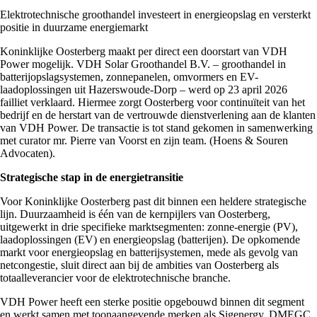
Elektrotechnische groothandel investeert in energieopslag en versterkt
positie in duurzame energiemarkt
Koninklijke Oosterberg maakt per direct een doorstart van VDH
Power mogelijk. VDH Solar Groothandel B.V. – groothandel in
batterijopslagsystemen, zonnepanelen, omvormers en EV-
laadoplossingen uit Hazerswoude-Dorp – werd op 23 april 2026
failliet verklaard. Hiermee zorgt Oosterberg voor continuïteit van het
bedrijf en de herstart van de vertrouwde dienstverlening aan de klanten
van VDH Power. De transactie is tot stand gekomen in samenwerking
met curator mr. Pierre van Voorst en zijn team. (Hoens & Souren
Advocaten).
Strategische stap in de energietransitie
Voor Koninklijke Oosterberg past dit binnen een heldere strategische
lijn. Duurzaamheid is één van de kernpijlers van Oosterberg,
uitgewerkt in drie specifieke marktsegmenten: zonne-energie (PV),
laadoplossingen (EV) en energieopslag (batterijen). De opkomende
markt voor energieopslag en batterijsystemen, mede als gevolg van
netcongestie, sluit direct aan bij de ambities van Oosterberg als
totaalleverancier voor de elektrotechnische branche.
VDH Power heeft een sterke positie opgebouwd binnen dit segment
en werkt samen met toonaangevende merken als Sigenergy, DMEGC,