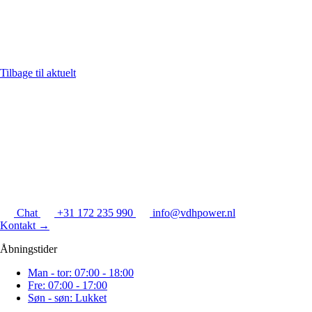
Tilbage til aktuelt
Chat
+31 172 235 990
info@vdhpower.nl
Kontakt
→
Åbningstider
Man - tor: 07:00 - 18:00
Fre: 07:00 - 17:00
Søn - søn: Lukket