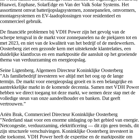
Huawei, Enphase, SolarEdge en Van der Valk Solar Systems. Het
assortiment omvat batterijopslagsystemen, zonnepanelen, omvormers,
montagesystemen en EV-laadoplossingen voor residentieel en
commercieel gebruik.
De financiële problemen bij VDH Power zijn het gevolg van de
scherpe terugval in de markt voor zonnepanelen na de piekjaren tot en
met 2023, en niet van de kwaliteit van het bedrijf of de medewerkers.
Oosterberg ziet een gezonde kern met uitstekende klantrelaties, een
duidelijke klantfocus en een marktpositie die aansluit op het groeiende
thema van verduurzaming en energieopslag.
Seine Ligtenberg, Algemeen Directeur Koninklijke Oosterberg
"Als familiebedrijf investeren we altijd met het oog op de lange
termijn. De markt voor energieopslag groeit en is een belangrijke en
aantrekkelijke markt in de komende decennia. Samen met VDH Power
hebben we direct toegang tot deze markt, we nemen deze stap met de
volledige steun van onze aandeelhouder en banken. Dat geeft
vertrouwen.”
Ariën Brak, Commercieel Directeur Koninklijke Oosterberg
"Nederland staat voor een enorme uitdaging op het gebied van energie.
Netcongestie, verduurzaming, elektrificering — dit zijn geen trends, dit
zijn structurele verschuivingen. Koninklijke Oosterberg investeert in
die toekomst. VDH Power heeft de expertise en de marktpositie om