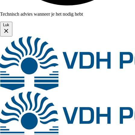
Technisch advies wanneer je het nodig hebt
Luk