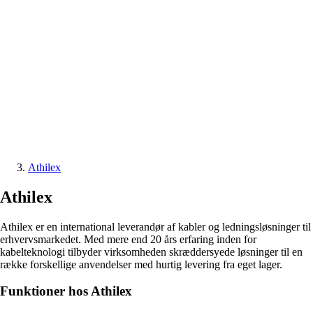
Athilex
Athilex
Athilex er en international leverandør af kabler og ledningsløsninger til
erhvervsmarkedet. Med mere end 20 års erfaring inden for
kabelteknologi tilbyder virksomheden skræddersyede løsninger til en
række forskellige anvendelser med hurtig levering fra eget lager.
Funktioner hos Athilex