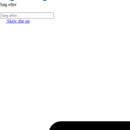
Søg efter
Skriv dig op