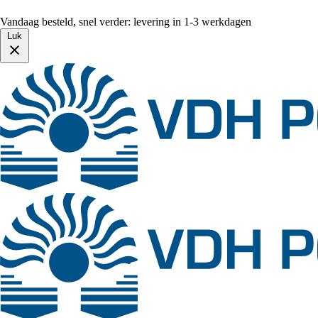
Vandaag besteld, snel verder: levering in 1-3 werkdagen
Luk