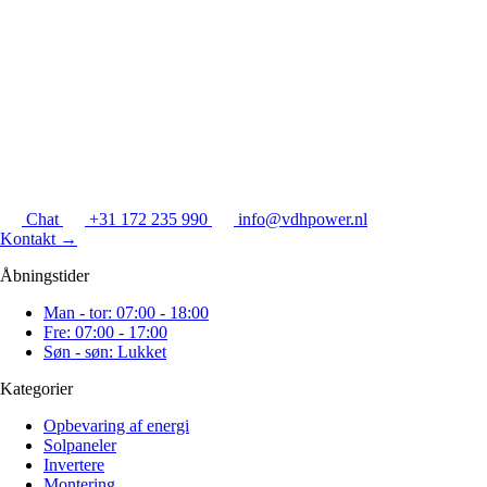
Chat
+31 172 235 990
info@vdhpower.nl
Kontakt
→
Åbningstider
Man - tor: 07:00 - 18:00
Fre: 07:00 - 17:00
Søn - søn: Lukket
Kategorier
Opbevaring af energi
Solpaneler
Invertere
Montering