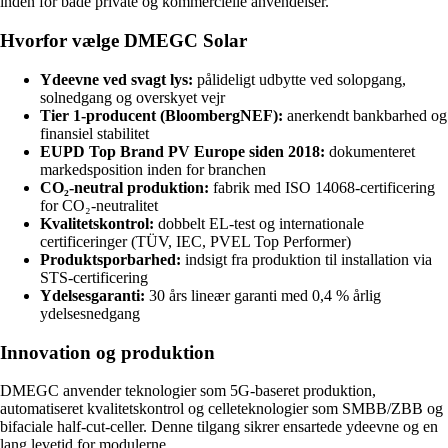
inden for både private og kommercielle anvendelser.
Hvorfor vælge DMEGC Solar
Ydeevne ved svagt lys:
pålideligt udbytte ved solopgang,
solnedgang og overskyet vejr
Tier 1-producent (BloombergNEF):
anerkendt bankbarhed og
finansiel stabilitet
EUPD Top Brand PV Europe siden 2018:
dokumenteret
markedsposition inden for branchen
CO₂-neutral produktion:
fabrik med ISO 14068-certificering
for CO₂-neutralitet
Kvalitetskontrol:
dobbelt EL-test og internationale
certificeringer (TÜV, IEC, PVEL Top Performer)
Produktsporbarhed:
indsigt fra produktion til installation via
STS-certificering
Ydelsesgaranti:
30 års lineær garanti med 0,4 % årlig
ydelsesnedgang
Innovation og produktion
DMEGC anvender teknologier som 5G-baseret produktion,
automatiseret kvalitetskontrol og celleteknologier som SMBB/ZBB og
bifaciale half-cut-celler. Denne tilgang sikrer ensartede ydeevne og en
lang levetid for modulerne.