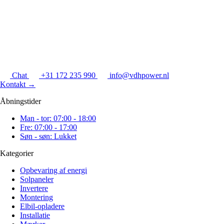
Chat
+31 172 235 990
info@vdhpower.nl
Kontakt
→
Åbningstider
Man - tor: 07:00 - 18:00
Fre: 07:00 - 17:00
Søn - søn: Lukket
Kategorier
Opbevaring af energi
Solpaneler
Invertere
Montering
Elbil-opladere
Installatie