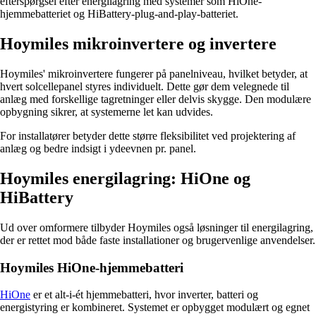
efterspørgsel efter energilagring med systemer som HiOne-
hjemmebatteriet og HiBattery-plug-and-play-batteriet.
Hoymiles mikroinvertere og invertere
Hoymiles' mikroinvertere fungerer på panelniveau, hvilket betyder, at
hvert solcellepanel styres individuelt. Dette gør dem velegnede til
anlæg med forskellige tagretninger eller delvis skygge. Den modulære
opbygning sikrer, at systemerne let kan udvides.
For installatører betyder dette større fleksibilitet ved projektering af
anlæg og bedre indsigt i ydeevnen pr. panel.
Hoymiles energilagring: HiOne og
HiBattery
Ud over omformere tilbyder Hoymiles også løsninger til energilagring,
der er rettet mod både faste installationer og brugervenlige anvendelser.
Hoymiles HiOne-hjemmebatteri
HiOne
er et alt-i-ét hjemmebatteri, hvor inverter, batteri og
energistyring er kombineret. Systemet er opbygget modulært og egnet