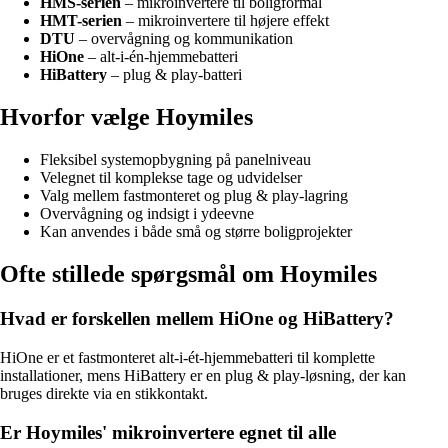
HMS-serien
– mikroinvertere til boligformål
HMT-serien
– mikroinvertere til højere effekt
DTU
– overvågning og kommunikation
HiOne
– alt-i-én-hjemmebatteri
HiBattery
– plug & play-batteri
Hvorfor vælge Hoymiles
Fleksibel systemopbygning på panelniveau
Velegnet til komplekse tage og udvidelser
Valg mellem fastmonteret og plug & play-lagring
Overvågning og indsigt i ydeevne
Kan anvendes i både små og større boligprojekter
Ofte stillede spørgsmål om Hoymiles
Hvad er forskellen mellem HiOne og HiBattery?
HiOne er et fastmonteret alt-i-ét-hjemmebatteri til komplette
installationer, mens HiBattery er en plug & play-løsning, der kan
bruges direkte via en stikkontakt.
Er Hoymiles' mikroinvertere egnet til alle