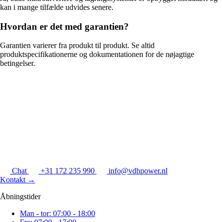
kan i mange tilfælde udvides senere.
Hvordan er det med garantien?
Garantien varierer fra produkt til produkt. Se altid
produktspecifikationerne og dokumentationen for de nøjagtige
betingelser.
Chat
+31 172 235 990
info@vdhpower.nl
Kontakt
→
Åbningstider
Man - tor: 07:00 - 18:00