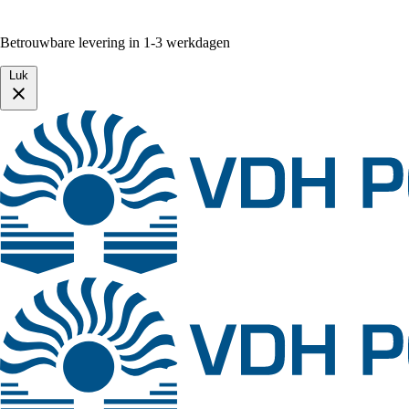
Betrouwbare levering in 1-3 werkdagen
Luk