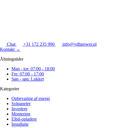
Chat
+31 172 235 990
info@vdhpower.nl
Kontakt
→
Åbningstider
Man - tor: 07:00 - 18:00
Fre: 07:00 - 17:00
Søn - søn: Lukket
Kategorier
Opbevaring af energi
Solpaneler
Invertere
Montering
Elbil-opladere
Installatie