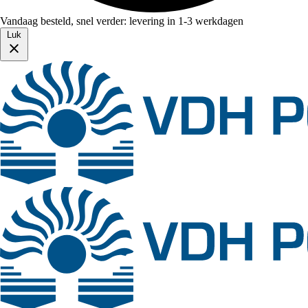
Vandaag besteld, snel verder: levering in 1-3 werkdagen
Luk