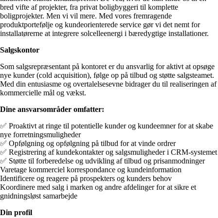
bred vifte af projekter, fra privat boligbyggeri til komplette
boligprojekter. Men vi vil mere. Med vores fremragende
produktportefølje og kundeorienterede service gør vi det nemt for
installatørerne at integrere solcelleenergi i bæredygtige installationer.
Salgskontor
Som salgsrepræsentant på kontoret er du ansvarlig for aktivt at opsøge
nye kunder (cold acquisition), følge op på tilbud og støtte salgsteamet.
Med din entusiasme og overtalelsesevne bidrager du til realiseringen af
kommercielle mål og vækst.
Dine ansvarsområder omfatter:
✅ Proaktivt at ringe til potentielle kunder og kundeemner for at skabe
nye forretningsmuligheder
✅ Opfølgning og opfølgning på tilbud for at vinde ordrer
✅ Registrering af kundekontakter og salgsmuligheder i CRM-systemet
✅ Støtte til forberedelse og udvikling af tilbud og prisanmodninger
Varetage kommerciel korrespondance og kundeinformation
Identificere og reagere på prospekters og kunders behov
Koordinere med salg i marken og andre afdelinger for at sikre et
gnidningsløst samarbejde
Din profil