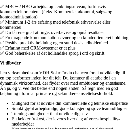
✅ MBO+ / HBO arbejds- og tænkningsniveau, fortrinsvis
kommercielt orienteret (f.eks. Kommerciel økonomi, salgs- og
kontoadministration)
✅ Minimum 1-2 års erfaring med telefonisk erhvervelse eller
kommerciel
✅ Du får energi af at ringe, overbevise og opnå resultater
✅ Fremragende kommunikationsevner og en kundeorienteret holdning
✅ Positiv, proaktiv holdning og en sund dosis udholdenhed
✅ Erfaring med CRM-systemer er et plus
✅ God beherskelse af det hollandske sprog i ord og skrift
Vi tilbyder
I en virksomhed som VDH Solar får du chancen for at udvikle dig til
en top performer inden for dit felt. Du kommer til at arbejde i en
dynamisk virksomhed, der flyder over med ambitioner og entusiasme.
Åh ja, og vi ved det bedre end nogen anden. Så regn med en god
belønning i form af primære og sekundære ansættelsesforhold.
Mulighed for at udvikle din kommercielle og tekniske ekspertise
Smukt grønt arbejdsmiljø, gode kolleger og sjove teamudflugter
Træningsmuligheder til at udvikle dig selv
En lækker frokost, der leveres hver dag af vores hospitality-
medarbejder