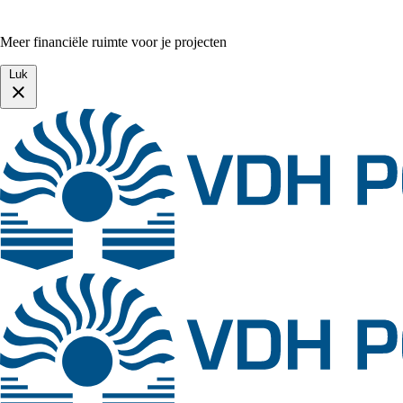
Meer financiële ruimte voor je projecten
Luk