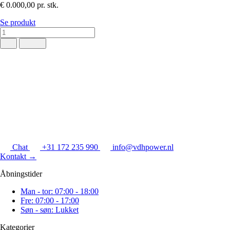
€ 0.000,00
pr. stk.
Se produkt
Chat
+31 172 235 990
info@vdhpower.nl
Kontakt
→
Åbningstider
Man - tor: 07:00 - 18:00
Fre: 07:00 - 17:00
Søn - søn: Lukket
Kategorier