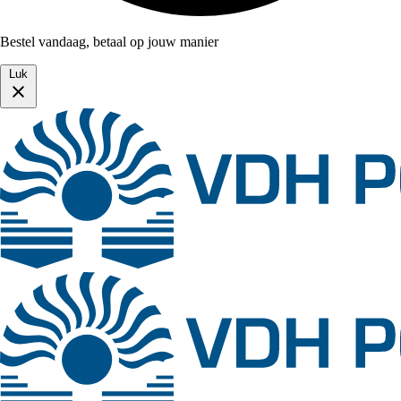
Bestel vandaag, betaal op jouw manier
Luk