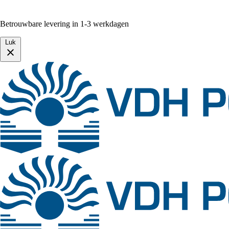
Betrouwbare levering in 1-3 werkdagen
Luk