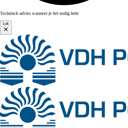
Technisch advies wanneer je het nodig hebt
Luk