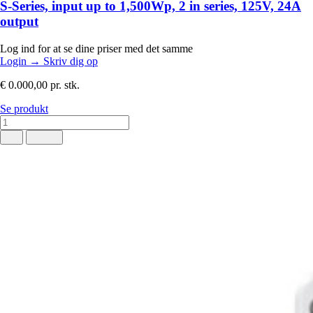
S-Series, input up to 1,500Wp, 2 in series, 125V, 24A
output
Log ind for at se dine priser med det samme
Login
→
Skriv dig op
€ 0.000,00
pr. stk.
Se produkt