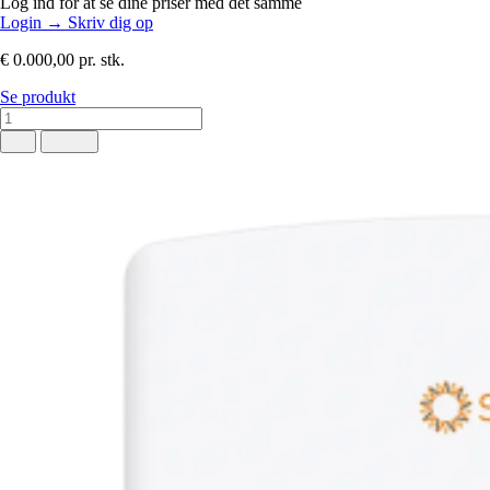
Log ind for at se dine priser med det samme
Login
→
Skriv dig op
€ 0.000,00
pr. stk.
Se produkt