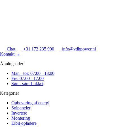
Chat
+31 172 235 990
info@vdhpower.nl
Kontakt
→
Åbningstider
Man - tor: 07:00 - 18:00
Fre: 07:00 - 17:00
Søn - søn: Lukket
Kategorier
Opbevaring af energi
Solpaneler
Invertere
Montering
Elbil-opladere