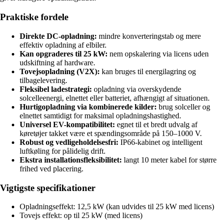
Praktiske fordele
Direkte DC-opladning:
mindre konverteringstab og mere
effektiv opladning af elbiler.
Kan opgraderes til 25 kW:
nem opskalering via licens uden
udskiftning af hardware.
Tovejsopladning (V2X):
kan bruges til energilagring og
tilbagelevering.
Fleksibel ladestrategi:
opladning via overskydende
solcelleenergi, elnettet eller batteriet, afhængigt af situationen.
Hurtigopladning via kombinerede kilder:
brug solceller og
elnettet samtidigt for maksimal opladningshastighed.
Universel EV-kompatibilitet:
egnet til et bredt udvalg af
køretøjer takket være et spændingsområde på 150–1000 V.
Robust og vedligeholdelsesfri:
IP66-kabinet og intelligent
luftkøling for pålidelig drift.
Ekstra installationsfleksibilitet:
langt 10 meter kabel for større
frihed ved placering.
Vigtigste specifikationer
Opladningseffekt: 12,5 kW (kan udvides til 25 kW med licens)
Tovejs effekt: op til 25 kW (med licens)