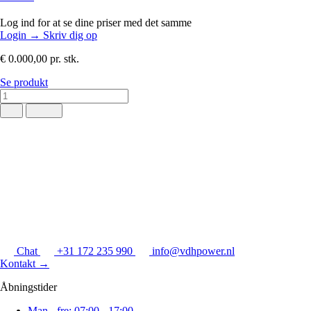
Log ind for at se dine priser med det samme
Login
→
Skriv dig op
€ 0.000,00
pr. stk.
Se produkt
Chat
+31 172 235 990
info@vdhpower.nl
Kontakt
→
Åbningstider
Man - fre: 07:00 - 17:00