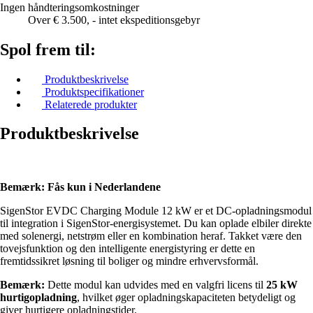
Ingen håndteringsomkostninger
Over € 3.500, - intet ekspeditionsgebyr
Spol frem til:
Produktbeskrivelse
Produktspecifikationer
Relaterede produkter
Produktbeskrivelse
Bemærk: Fås kun i Nederlandene
SigenStor EVDC Charging Module 12 kW er et DC-opladningsmodul
til integration i SigenStor-energisystemet. Du kan oplade elbiler direkte
med solenergi, netstrøm eller en kombination heraf. Takket være den
tovejsfunktion og den intelligente energistyring er dette en
fremtidssikret løsning til boliger og mindre erhvervsformål.
Bemærk:
Dette modul kan udvides med en valgfri licens til
25 kW
hurtigopladning
, hvilket øger opladningskapaciteten betydeligt og
giver hurtigere opladningstider.