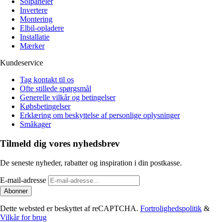
Solpaneler
Invertere
Montering
Elbil-opladere
Installatie
Mærker
Kundeservice
Tag kontakt til os
Ofte stillede spørgsmål
Generelle vilkår og betingelser
Købsbetingelser
Erklæring om beskyttelse af personlige oplysninger
Småkager
Tilmeld dig vores nyhedsbrev
De seneste nyheder, rabatter og inspiration i din postkasse.
E-mail-adresse
Abonner
Dette websted er beskyttet af reCAPTCHA.
Fortrolighedspolitik
&
Vilkår for brug