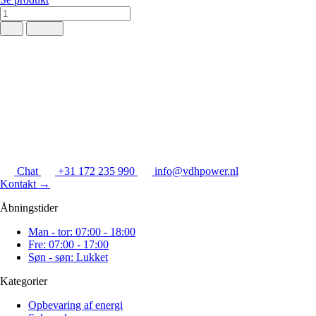
Chat
+31 172 235 990
info@vdhpower.nl
Kontakt
→
Åbningstider
Man - tor: 07:00 - 18:00
Fre: 07:00 - 17:00
Søn - søn: Lukket
Kategorier
Opbevaring af energi