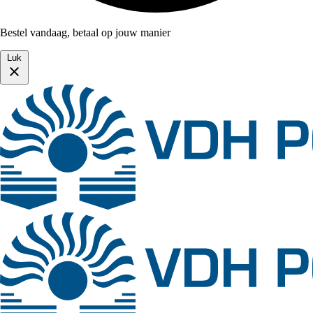
Bestel vandaag, betaal op jouw manier
Luk