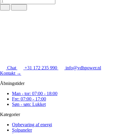
Chat
+31 172 235 990
info@vdhpower.nl
Kontakt
→
Åbningstider
Man - tor: 07:00 - 18:00
Fre: 07:00 - 17:00
Søn - søn: Lukket
Kategorier
Opbevaring af energi
Solpaneler