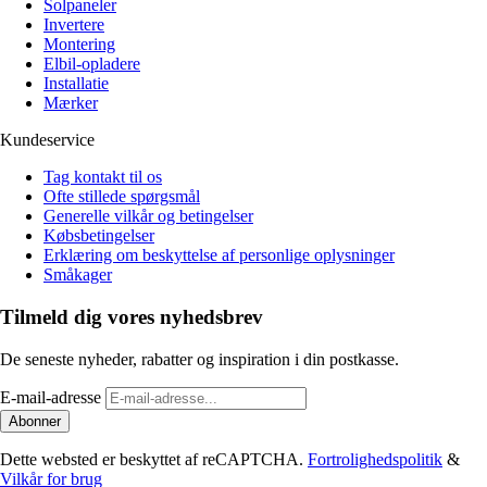
Solpaneler
Invertere
Montering
Elbil-opladere
Installatie
Mærker
Kundeservice
Tag kontakt til os
Ofte stillede spørgsmål
Generelle vilkår og betingelser
Købsbetingelser
Erklæring om beskyttelse af personlige oplysninger
Småkager
Tilmeld dig vores nyhedsbrev
De seneste nyheder, rabatter og inspiration i din postkasse.
E-mail-adresse
Abonner
Dette websted er beskyttet af reCAPTCHA.
Fortrolighedspolitik
&
Vilkår for brug