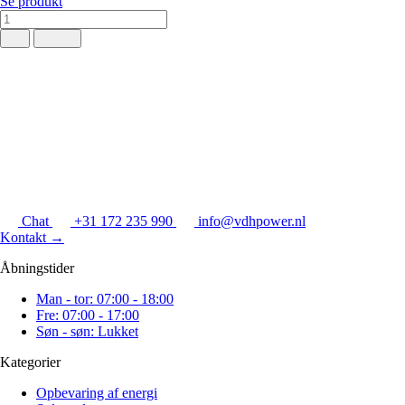
Se produkt
Chat
+31 172 235 990
info@vdhpower.nl
Kontakt
→
Åbningstider
Man - tor: 07:00 - 18:00
Fre: 07:00 - 17:00
Søn - søn: Lukket
Kategorier
Opbevaring af energi