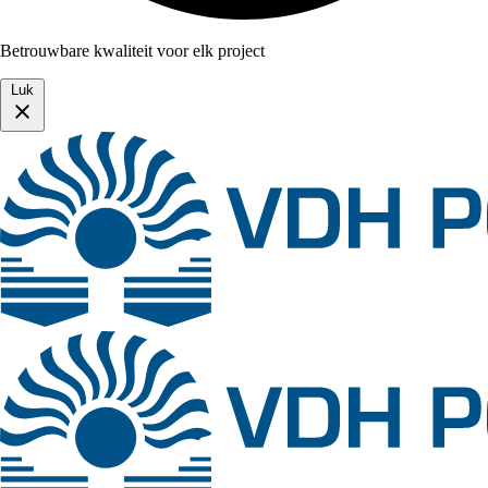
Betrouwbare kwaliteit voor elk project
Luk