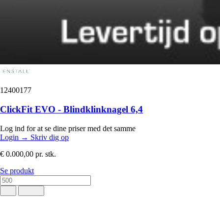
12400177
ClickFit EVO - Blindklinknagel 6,4
Log ind for at se dine priser med det samme
Login
→
Skriv dig op
€ 0.000,00
pr. stk.
Se produkt