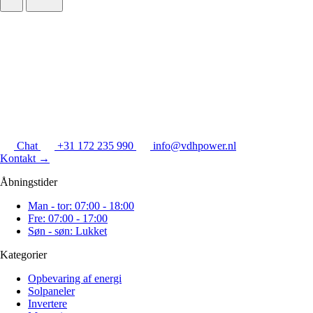
Chat
+31 172 235 990
info@vdhpower.nl
Kontakt
→
Åbningstider
Man - tor: 07:00 - 18:00
Fre: 07:00 - 17:00
Søn - søn: Lukket
Kategorier
Opbevaring af energi
Solpaneler
Invertere