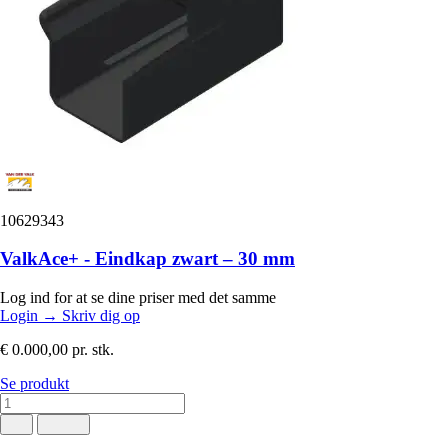
10629343
ValkAce+ - Eindkap zwart – 30 mm
Log ind for at se dine priser med det samme
Login
→
Skriv dig op
€ 0.000,00
pr. stk.
Se produkt