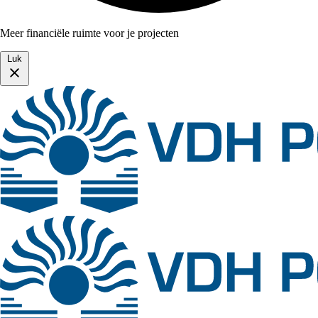
Meer financiële ruimte voor je projecten
Luk