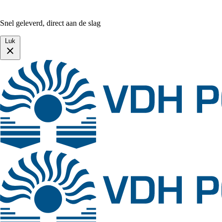
Snel geleverd, direct aan de slag
Luk