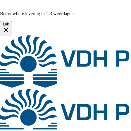
Betrouwbare levering in 1-3 werkdagen
Luk