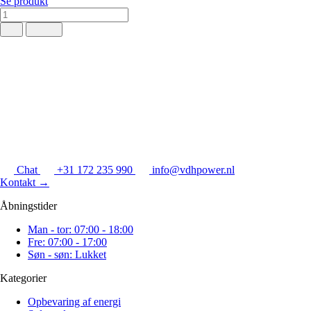
Se produkt
Chat
+31 172 235 990
info@vdhpower.nl
Kontakt
→
Åbningstider
Man - tor: 07:00 - 18:00
Fre: 07:00 - 17:00
Søn - søn: Lukket
Kategorier
Opbevaring af energi