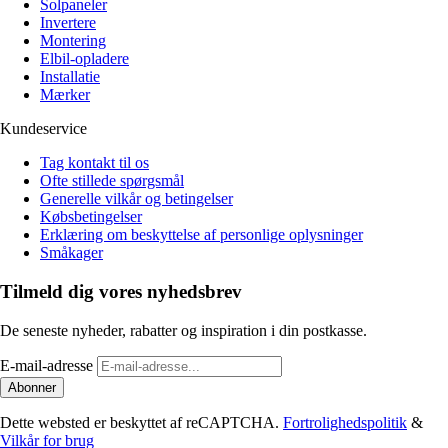
Solpaneler
Invertere
Montering
Elbil-opladere
Installatie
Mærker
Kundeservice
Tag kontakt til os
Ofte stillede spørgsmål
Generelle vilkår og betingelser
Købsbetingelser
Erklæring om beskyttelse af personlige oplysninger
Småkager
Tilmeld dig vores nyhedsbrev
De seneste nyheder, rabatter og inspiration i din postkasse.
E-mail-adresse
Abonner
Dette websted er beskyttet af reCAPTCHA.
Fortrolighedspolitik
&
Vilkår for brug